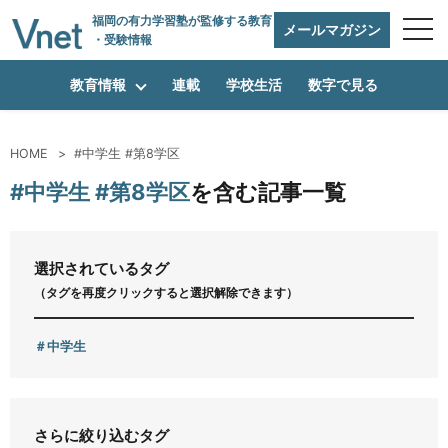
福岡の有力学習塾
が監修する教育
メールマガジン
・受験情報
教育情報
連載
学校生活
数字で見る
HOME
#中学生 #第8学区
編集方針
#中学生 #第8学区
を含む記事一覧
vnetアライアンス企業
選択されているタグ
（タグを再度クリックすると選択解除できます）
運営会社
中学生
プライバシーポリシー
さらに絞り込むタグ