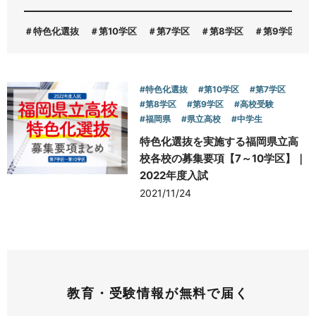
特色化選抜
第10学区
第7学区
第8学区
第9学区
お問い合わせ
#特色化選抜
#第10学区
#第7学区
#第8学区
#第9学区
#高校受験
#福岡県
#県立高校
#中学生
特色化選抜を実施する福岡県立高
校各校の募集要項【7～10学区】｜
2022年度入試
2021/11/24
教育・受験情報が無料で届く