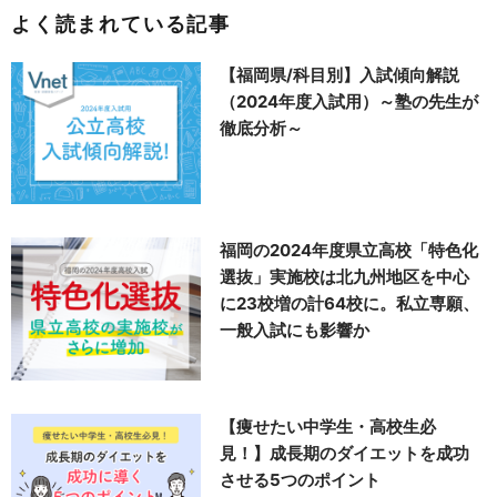
よく読まれている記事
【福岡県/科目別】入試傾向解説
（2024年度入試用）～塾の先生が
徹底分析～
福岡の2024年度県立高校「特色化
選抜」実施校は北九州地区を中心
に23校増の計64校に。私立専願、
一般入試にも影響か
【痩せたい中学生・高校生必
見！】成長期のダイエットを成功
させる5つのポイント