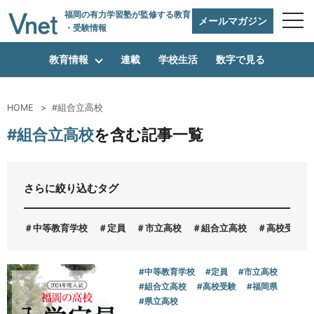
福岡の有力学習塾
が監修する教育
メールマガジン
・受験情報
教育情報
連載
学校生活
数字で見る
HOME
#組合立高校
編集方針
#組合立高校
を含む記事一覧
vnetアライアンス企業
さらに絞り込むタグ
中等教育学校
定員
市立高校
組合立高校
高校受験
運営会社
#中等教育学校
#定員
#市立高校
#組合立高校
#高校受験
#福岡県
プライバシーポリシー
#県立高校